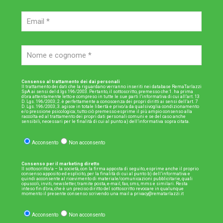
Consenso al trattamento dei dai personali
Il trattamento dei dati che la riguardano verranno inseriti nei database RemaTarlazzi
SpA ai sensi del d.lgs 196/2003. Pertanto, il sottoscritto, premesso che:1. ha prima
d’ora attentamente letto e compreso in tutte le sue parti l’informativa di cui all’art. 13
D. Lgs. 196/2003; 2. è perfettamente a conoscenza dei propri diritti ai sensi dell’art. 7
D. Lgs. 196/2003; 3. agisce in totale libertà e privo/a da qualsivoglia condizionamento
e/o pressione psicologica; tutto ciò premesso esprime il più ampio consenso alla
raccolta ed al trattamento dei propri dati personali comuni e se del caso anche
sensibili, necessari per le finalità di cui al punto a) dell’informativa sopra citata.
Acconsento
Non acconsento
Consenso per il marketing diretto
Il sottoscritto/a – la società, con la firma apposta di seguito, esprime anche il proprio
consenso apposito ed esplicito, per la finalità di cui al punto b) dell’informativa e
quindi acconsente al ricevimento di materiale/comunicazioni pubblicitarie, quali
opuscoli, inviti, newsletter, tramite posta, e-mail, fax, sms, mms e similari. Resta
inteso fin d’ora, che è un preciso diritto del sottoscritto revocare in qualunque
momento il presente consenso scrivendo una mail a privacy@rematarlazzi.it
Acconsento
Non acconsento