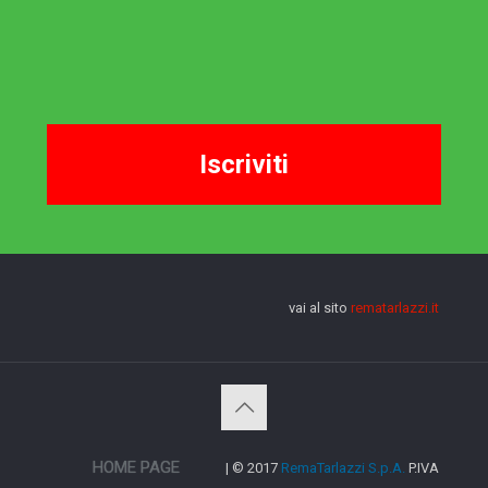
vai al sito
rematarlazzi.it
HOME PAGE
| © 2017
RemaTarlazzi S.p.A.
P.IVA