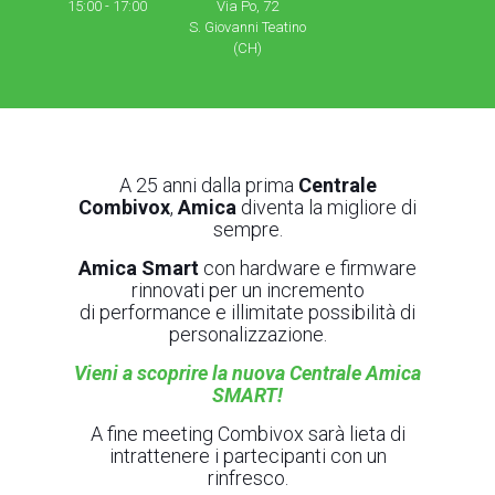
15:00 - 17:00
Via Po, 72
S. Giovanni Teatino
(CH)
A 25 anni dalla prima
Centrale
Combivox
,
Amica
diventa
la migliore di
sempre
.
Amica Smart
con hardware e firmware
rinnovati per un
incremento
di
performance
e
illimitate possibilità di
personalizzazione
.
Vieni a scoprire la
nuova Centrale
Amica
SMART!
A fine meeting Combivox sarà lieta di
intrattenere i partecipanti con un
rinfresco.