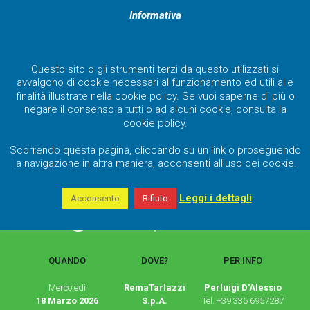
Informativa
Questo sito o gli strumenti terzi da questo utilizzati si
avvalgono di cookie necessari al funzionamento ed utili alle
finalità illustrate nella cookie policy. Se vuoi saperne di più o
negare il consenso a tutti o ad alcuni cookie, consulta la
cookie policy.
Scorrendo questa pagina, cliccando su un link o proseguendo
la navigazione in altra maniera, acconsenti all’uso dei cookie.
Leggi i dettagli
Acconsento
Rifiuto
QUANDO
DOVE?
PER INFO
Mercoledì
RemaTarlazzi
Perluigi D'Alessio
18 Marzo 2026
S.p.A.
Tel. +39 335 6957287