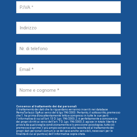
Consenso al trattamento dei dai personali
Il trattamento dei dati che la riguardano verranno inseriti nei database
RemaTarlazzi SpA ai sensi del d.lgs 196/2003. Pertanto, il sottoscritto, premesso
che:1. ha prima d’ora attentamente letto e compreso in tutte le sue parti
l’informativa di cui all’art. 13 D. Lgs. 196/2003; 2. è perfettamente a conoscenza
dei propri diritti ai sensi dell’art. 7 D. Lgs. 196/2003; 3. agisce in totale libertà e
privo/a da qualsivoglia condizionamento e/o pressione psicologica; tutto ciò
premesso esprime il più ampio consenso alla raccolta ed al trattamento dei
propri dati personali comuni e se del caso anche sensibili, necessari per le
finalità di cui al punto a) dell’informativa sopra citata.