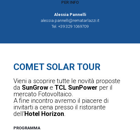
PER INFO
Alessia Pannelli
alessia.pannelli@rematarlazzi.it
Tel. +39 329 1069709
COMET
SOLAR TOUR
Vieni a scoprire tutte le novità proposte
da
SunGrow
e
TCL SunPower
per il
mercato Fotovoltaico.
A fine incontro avremo il piacere di
invitarti a cena presso il ristorante
dell'
Hotel Horizon
.
PROGRAMMA