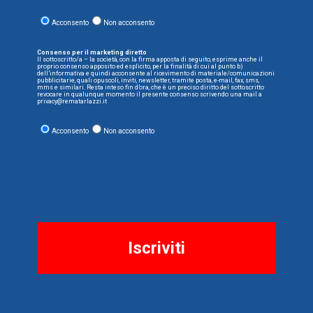
Acconsento
Non acconsento
Consenso per il marketing diretto
Il sottoscritto/a – la società, con la firma apposta di seguito, esprime anche il
proprio consenso apposito ed esplicito, per la finalità di cui al punto b)
dell’informativa e quindi acconsente al ricevimento di materiale/comunicazioni
pubblicitarie, quali opuscoli, inviti, newsletter, tramite posta, e-mail, fax, sms,
mms e similari. Resta inteso fin d’ora, che è un preciso diritto del sottoscritto
revocare in qualunque momento il presente consenso scrivendo una mail a
privacy@rematarlazzi.it
Acconsento
Non acconsento