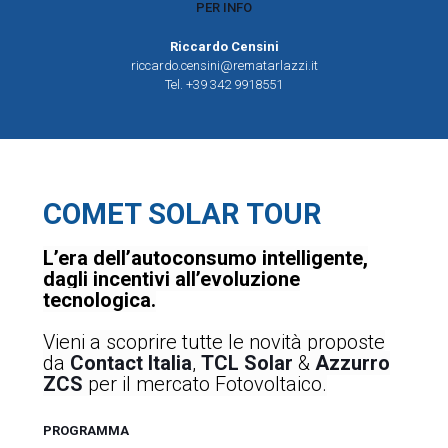
PER INFO
Riccardo Censini
riccardo.censini@rematarlazzi.it
Tel. +39 342 9918551
COMET
SOLAR TOUR
L’era dell’autoconsumo intelligente,
dagli incentivi all’evoluzione
tecnologica.
Vieni a scoprire tutte le novità proposte
da
Contact Italia
,
TCL Solar
&
Azzurro
ZCS
per il mercato Fotovoltaico.
PROGRAMMA