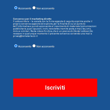
Acconsento
Non acconsento
Consenso per il marketing diretto
Il sottoscritto/a – la società, con la firma apposta di seguito, esprime anche il
proprio consenso apposito ed esplicito, per la finalità di cui al punto b)
dell’informativa e quindi acconsente al ricevimento di materiale/comunicazioni
pubblicitarie, quali opuscoli, inviti, newsletter, tramite posta, e-mail, fax, sms,
mms e similari. Resta inteso fin d’ora, che è un preciso diritto del sottoscritto
revocare in qualunque momento il presente consenso scrivendo una mail a
privacy@rematarlazzi.it
Acconsento
Non acconsento