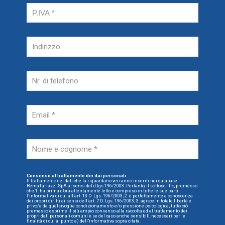
Consenso al trattamento dei dai personali
Il trattamento dei dati che la riguardano verranno inseriti nei database
RemaTarlazzi SpA ai sensi del d.lgs 196/2003. Pertanto, il sottoscritto, premesso
che:1. ha prima d’ora attentamente letto e compreso in tutte le sue parti
l’informativa di cui all’art. 13 D. Lgs. 196/2003; 2. è perfettamente a conoscenza
dei propri diritti ai sensi dell’art. 7 D. Lgs. 196/2003; 3. agisce in totale libertà e
privo/a da qualsivoglia condizionamento e/o pressione psicologica; tutto ciò
premesso esprime il più ampio consenso alla raccolta ed al trattamento dei
propri dati personali comuni e se del caso anche sensibili, necessari per le
finalità di cui al punto a) dell’informativa sopra citata.