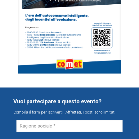
Vuoi partecipare a questo evento?
Compila il form per iscriverti. Affrettati, i posti sono limitati!