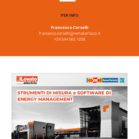
PER INFO
Francesco Corsetti
francesco.corsetti@rematarlazzi.it
+39 344 065 1338