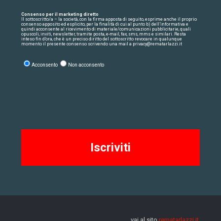
Consenso per il marketing diretto
Il sottoscritto/a – la società, con la firma apposta di seguito, esprime anche il proprio
consenso apposito ed esplicito, per la finalità di cui al punto b) dell’informativa e
quindi acconsente al ricevimento di materiale/comunicazioni pubblicitarie, quali
opuscoli, inviti, newsletter, tramite posta, e-mail, fax, sms, mms e similari. Resta
inteso fin d’ora, che è un preciso diritto del sottoscritto revocare in qualunque
momento il presente consenso scrivendo una mail a privacy@rematarlazzi.it
Acconsento
Non acconsento
vai al sito
rematarlazzi.it