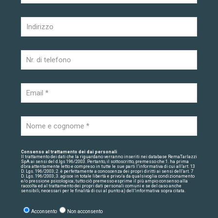
Consenso al trattamento dei dai personali
Il trattamento dei dati che la riguardano verranno inseriti nei database RemaTarlazzi
SpA ai sensi del d.lgs 196/2003. Pertanto, il sottoscritto, premesso che:1. ha prima
d’ora attentamente letto e compreso in tutte le sue parti l’informativa di cui all’art. 13
D. Lgs. 196/2003; 2. è perfettamente a conoscenza dei propri diritti ai sensi dell’art. 7
D. Lgs. 196/2003; 3. agisce in totale libertà e privo/a da qualsivoglia condizionamento
e/o pressione psicologica; tutto ciò premesso esprime il più ampio consenso alla
raccolta ed al trattamento dei propri dati personali comuni e se del caso anche
sensibili, necessari per le finalità di cui al punto a) dell’informativa sopra citata.
Acconsento
Non acconsento