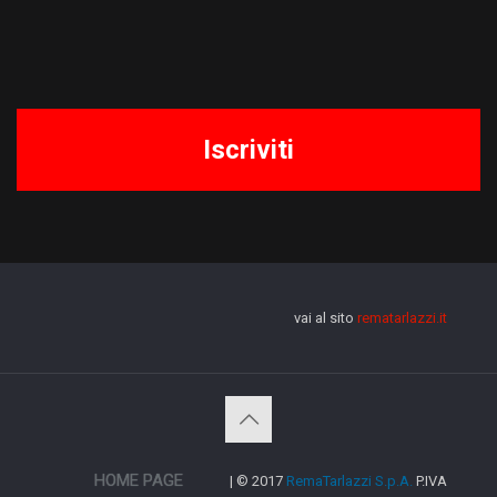
vai al sito
rematarlazzi.it
HOME PAGE
| © 2017
RemaTarlazzi S.p.A.
P.IVA