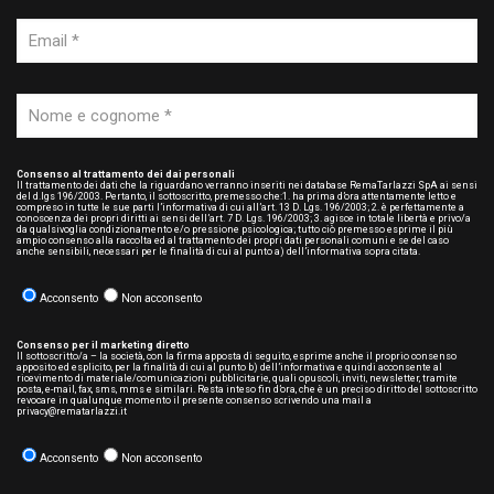
Consenso al trattamento dei dai personali
Il trattamento dei dati che la riguardano verranno inseriti nei database RemaTarlazzi SpA ai sensi
del d.lgs 196/2003. Pertanto, il sottoscritto, premesso che:1. ha prima d’ora attentamente letto e
compreso in tutte le sue parti l’informativa di cui all’art. 13 D. Lgs. 196/2003; 2. è perfettamente a
conoscenza dei propri diritti ai sensi dell’art. 7 D. Lgs. 196/2003; 3. agisce in totale libertà e privo/a
da qualsivoglia condizionamento e/o pressione psicologica; tutto ciò premesso esprime il più
ampio consenso alla raccolta ed al trattamento dei propri dati personali comuni e se del caso
anche sensibili, necessari per le finalità di cui al punto a) dell’informativa sopra citata.
Acconsento
Non acconsento
Consenso per il marketing diretto
Il sottoscritto/a – la società, con la firma apposta di seguito, esprime anche il proprio consenso
apposito ed esplicito, per la finalità di cui al punto b) dell’informativa e quindi acconsente al
ricevimento di materiale/comunicazioni pubblicitarie, quali opuscoli, inviti, newsletter, tramite
posta, e-mail, fax, sms, mms e similari. Resta inteso fin d’ora, che è un preciso diritto del sottoscritto
revocare in qualunque momento il presente consenso scrivendo una mail a
privacy@rematarlazzi.it
Acconsento
Non acconsento