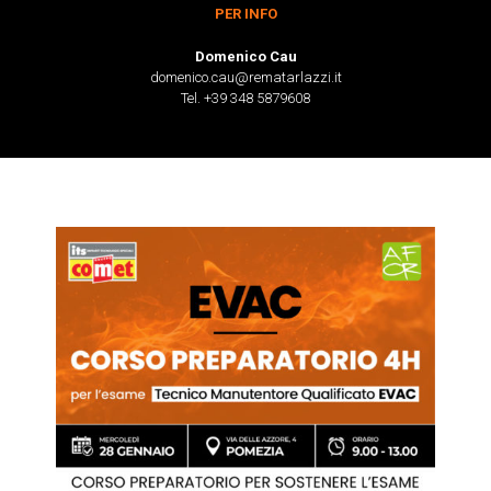
PER INFO
Domenico Cau
domenico.cau@rematarlazzi.it
Tel. +39 348 5879608