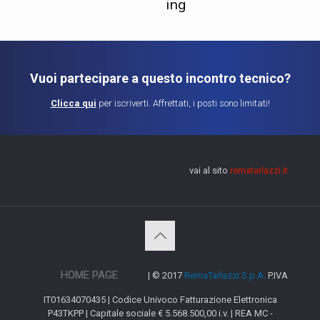
ing
Vuoi partecipare a questo incontro tecnico?
Clicca qui
per iscriverti. Affrettati, i posti sono limitati!
vai al sito
rematarlazzi.it
HOME PAGE
| © 2017
RemaTarlazzi S.p.A.
P.IVA
IT01634070435 | Codice Univoco Fatturazione Elettronica
P43TKPP | Capitale sociale € 5.568.500,00 i.v. | REA MC -