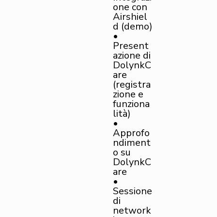
one con
Airshiel
d (demo)
•
Present
azione di
DolynkC
are
(registra
zione e
funziona
lità)
•
Approfo
ndiment
o su
DolynkC
are
•
Sessione
di
network