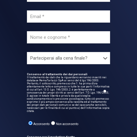
Consenso al trattamento dei dai personali
Il trattamento dei dati che la riguardano verranno inseriti nei
database RemaTarlazzi SpA ai sensi del d.lgs 196/2003.
Pertanto, il sottoscritto, premesso che:1. ha prima d’ora
attentamente letto e compreso in tutte le sue parti l’informativa
di cui all’art. 13 D. Lgs. 196/2003; 2. è perfettamente a
conoscenza dei propri diritti ai sensi dell’art. 7 D. Lgs. 196/2003;
3. agisce in totale libertà e privo/a da qualsivoglia
condizionamento e/o pressione psicologica; tutto ciò premesso
esprime il più ampio consenso alla raccolta ed al trattamento
dei propri dati personali comuni e se del caso anche sensibili,
necessari per le finalità di cui al punto a) dell’informativa sopra
citata.
Acconsento
Non acconsento