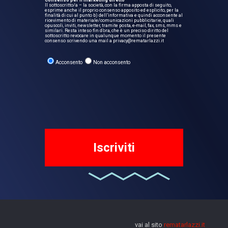
Consenso per il marketing diretto
Il sottoscritto/a – la società, con la firma apposta di seguito,
esprime anche il proprio consenso apposito ed esplicito, per la
finalità di cui al punto b) dell’informativa e quindi acconsente al
ricevimento di materiale/comunicazioni pubblicitarie, quali
opuscoli, inviti, newsletter, tramite posta, e-mail, fax, sms, mms e
similari. Resta inteso fin d’ora, che è un preciso diritto del
sottoscritto revocare in qualunque momento il presente
consenso scrivendo una mail a privacy@rematarlazzi.it
Acconsento
Non acconsento
vai al sito
rematarlazzi.it