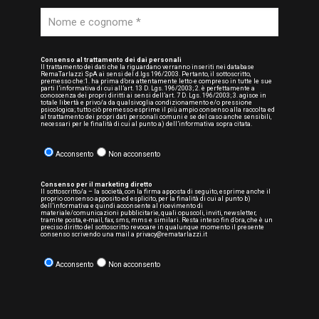
Consenso al trattamento dei dai personali
Il trattamento dei dati che la riguardano verranno inseriti nei database
RemaTarlazzi SpA ai sensi del d.lgs 196/2003. Pertanto, il sottoscritto,
premesso che:1. ha prima d’ora attentamente letto e compreso in tutte le sue
parti l’informativa di cui all’art. 13 D. Lgs. 196/2003; 2. è perfettamente a
conoscenza dei propri diritti ai sensi dell’art. 7 D. Lgs. 196/2003; 3. agisce in
totale libertà e privo/a da qualsivoglia condizionamento e/o pressione
psicologica; tutto ciò premesso esprime il più ampio consenso alla raccolta ed
al trattamento dei propri dati personali comuni e se del caso anche sensibili,
necessari per le finalità di cui al punto a) dell’informativa sopra citata.
Acconsento
Non acconsento
Consenso per il marketing diretto
Il sottoscritto/a – la società, con la firma apposta di seguito, esprime anche il
proprio consenso apposito ed esplicito, per la finalità di cui al punto b)
dell’informativa e quindi acconsente al ricevimento di
materiale/comunicazioni pubblicitarie, quali opuscoli, inviti, newsletter,
tramite posta, e-mail, fax, sms, mms e similari. Resta inteso fin d’ora, che è un
preciso diritto del sottoscritto revocare in qualunque momento il presente
consenso scrivendo una mail a privacy@rematarlazzi.it
Acconsento
Non acconsento