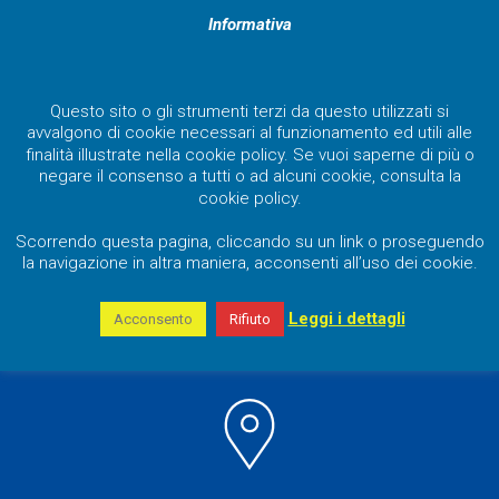
Informativa
Questo sito o gli strumenti terzi da questo utilizzati si
avvalgono di cookie necessari al funzionamento ed utili alle
finalità illustrate nella cookie policy. Se vuoi saperne di più o
negare il consenso a tutti o ad alcuni cookie, consulta la
cookie policy.
QUANDO
Scorrendo questa pagina, cliccando su un link o proseguendo
la navigazione in altra maniera, acconsenti all’uso dei cookie.
Dal
18 al 22 Maggio
Leggi i dettagli
Acconsento
Rifiuto
8:30 - 18:30