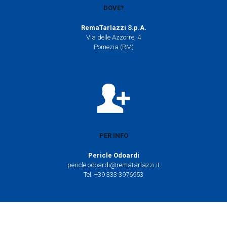
DOVE?
RemaTarlazzi S.p.A.
Via delle Azzorre, 4
Pomezia (RM)
PER INFO
Pericle Odoardi
pericle.odoardi@rematarlazzi.it
Tel. +39 333 3976953