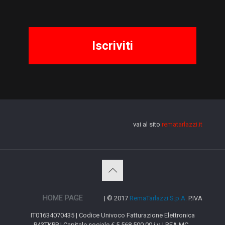
vai al sito
rematarlazzi.it
HOME PAGE
| © 2017
RemaTarlazzi S.p.A.
P.IVA
IT01634070435 | Codice Univoco Fatturazione Elettronica
P43TKPP | Capitale sociale € 5.568.500,00 i.v. | REA MC -