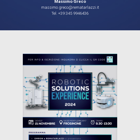
Massimo Greco
massimo.greco@rematarlazzi.it
Tel. +39 345 9946436