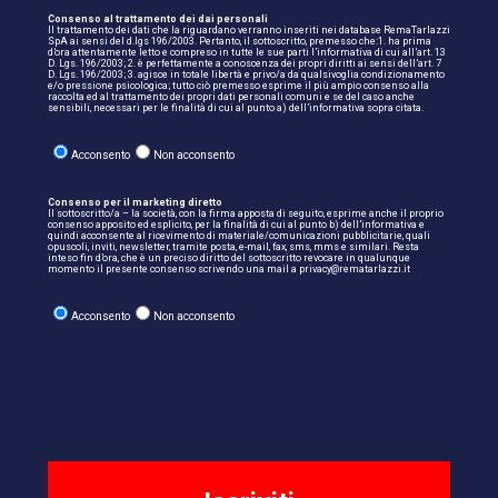
Consenso al trattamento dei dai personali
Il trattamento dei dati che la riguardano verranno inseriti nei database RemaTarlazzi
SpA ai sensi del d.lgs 196/2003. Pertanto, il sottoscritto, premesso che:1. ha prima
d’ora attentamente letto e compreso in tutte le sue parti l’informativa di cui all’art. 13
D. Lgs. 196/2003; 2. è perfettamente a conoscenza dei propri diritti ai sensi dell’art. 7
D. Lgs. 196/2003; 3. agisce in totale libertà e privo/a da qualsivoglia condizionamento
e/o pressione psicologica; tutto ciò premesso esprime il più ampio consenso alla
raccolta ed al trattamento dei propri dati personali comuni e se del caso anche
sensibili, necessari per le finalità di cui al punto a) dell’informativa sopra citata.
Acconsento
Non acconsento
Consenso per il marketing diretto
Il sottoscritto/a – la società, con la firma apposta di seguito, esprime anche il proprio
consenso apposito ed esplicito, per la finalità di cui al punto b) dell’informativa e
quindi acconsente al ricevimento di materiale/comunicazioni pubblicitarie, quali
opuscoli, inviti, newsletter, tramite posta, e-mail, fax, sms, mms e similari. Resta
inteso fin d’ora, che è un preciso diritto del sottoscritto revocare in qualunque
momento il presente consenso scrivendo una mail a privacy@rematarlazzi.it
Acconsento
Non acconsento