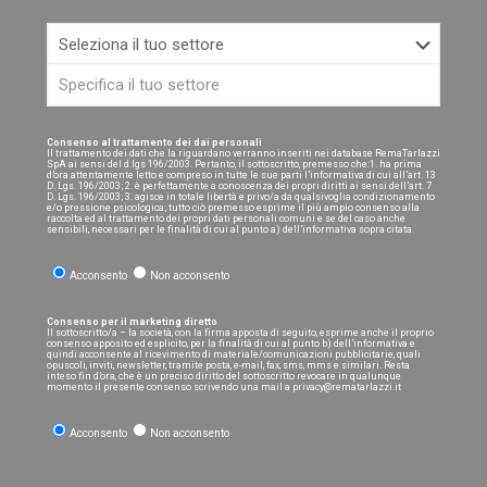
Consenso al trattamento dei dai personali
Il trattamento dei dati che la riguardano verranno inseriti nei database RemaTarlazzi
SpA ai sensi del d.lgs 196/2003. Pertanto, il sottoscritto, premesso che:1. ha prima
d’ora attentamente letto e compreso in tutte le sue parti l’informativa di cui all’art. 13
D. Lgs. 196/2003; 2. è perfettamente a conoscenza dei propri diritti ai sensi dell’art. 7
D. Lgs. 196/2003; 3. agisce in totale libertà e privo/a da qualsivoglia condizionamento
e/o pressione psicologica; tutto ciò premesso esprime il più ampio consenso alla
raccolta ed al trattamento dei propri dati personali comuni e se del caso anche
sensibili, necessari per le finalità di cui al punto a) dell’informativa sopra citata.
Acconsento
Non acconsento
Consenso per il marketing diretto
Il sottoscritto/a – la società, con la firma apposta di seguito, esprime anche il proprio
consenso apposito ed esplicito, per la finalità di cui al punto b) dell’informativa e
quindi acconsente al ricevimento di materiale/comunicazioni pubblicitarie, quali
opuscoli, inviti, newsletter, tramite posta, e-mail, fax, sms, mms e similari. Resta
inteso fin d’ora, che è un preciso diritto del sottoscritto revocare in qualunque
momento il presente consenso scrivendo una mail a privacy@rematarlazzi.it
Acconsento
Non acconsento