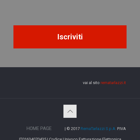
vai al sito
rematarlazzi.it
HOME PAGE
| © 2017
RemaTarlazzi S.p.A.
P.IVA
IT01634070435 | Codice Univoco Fatturazione Elettronica