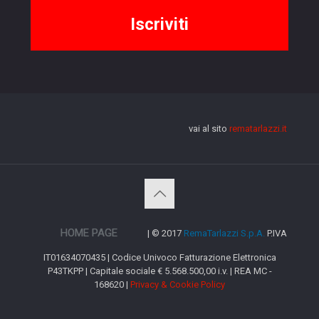
vai al sito
rematarlazzi.it
HOME PAGE
| © 2017
RemaTarlazzi S.p.A.
P.IVA
IT01634070435 | Codice Univoco Fatturazione Elettronica
P43TKPP | Capitale sociale € 5.568.500,00 i.v. | REA MC -
168620 |
Privacy & Cookie Policy