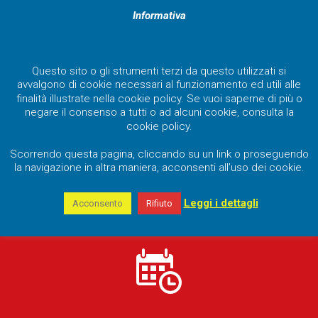
Informativa
Questo sito o gli strumenti terzi da questo utilizzati si
avvalgono di cookie necessari al funzionamento ed utili alle
finalità illustrate nella cookie policy. Se vuoi saperne di più o
negare il consenso a tutti o ad alcuni cookie, consulta la
cookie policy.
Scorrendo questa pagina, cliccando su un link o proseguendo
la navigazione in altra maniera, acconsenti all’uso dei cookie.
Leggi i dettagli
Acconsento
Rifiuto