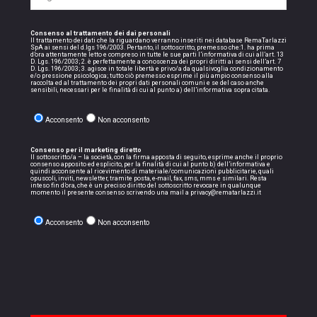
Consenso al trattamento dei dai personali
Il trattamento dei dati che la riguardano verranno inseriti nei database RemaTarlazzi
SpA ai sensi del d.lgs 196/2003. Pertanto, il sottoscritto, premesso che:1. ha prima
d’ora attentamente letto e compreso in tutte le sue parti l’informativa di cui all’art. 13
D. Lgs. 196/2003; 2. è perfettamente a conoscenza dei propri diritti ai sensi dell’art. 7
D. Lgs. 196/2003; 3. agisce in totale libertà e privo/a da qualsivoglia condizionamento
e/o pressione psicologica; tutto ciò premesso esprime il più ampio consenso alla
raccolta ed al trattamento dei propri dati personali comuni e se del caso anche
sensibili, necessari per le finalità di cui al punto a) dell’informativa sopra citata.
Acconsento
Non acconsento
Consenso per il marketing diretto
Il sottoscritto/a – la società, con la firma apposta di seguito, esprime anche il proprio
consenso apposito ed esplicito, per la finalità di cui al punto b) dell’informativa e
quindi acconsente al ricevimento di materiale/comunicazioni pubblicitarie, quali
opuscoli, inviti, newsletter, tramite posta, e-mail, fax, sms, mms e similari. Resta
inteso fin d’ora, che è un preciso diritto del sottoscritto revocare in qualunque
momento il presente consenso scrivendo una mail a privacy@rematarlazzi.it
Acconsento
Non acconsento