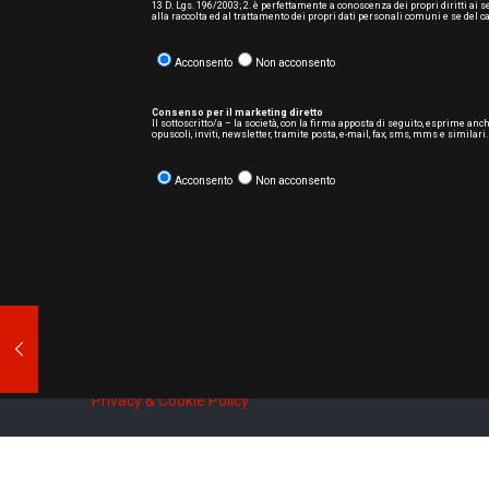
13 D. Lgs. 196/2003; 2. è perfettamente a conoscenza dei propri diritti ai 
alla raccolta ed al trattamento dei propri dati personali comuni e se del ca
Acconsento
Non acconsento
Consenso per il marketing diretto
Il sottoscritto/a – la società, con la firma apposta di seguito, esprime an
opuscoli, inviti, newsletter, tramite posta, e-mail, fax, sms, mms e simil
Acconsento
Non acconsento
HOME PAGE
| © 2017
RemaTarlazzi S.p.A.
P.I
Privacy & Cookie Policy