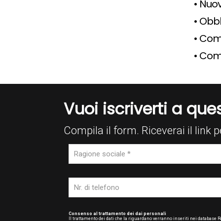
• Nuov
• Obbl
• Com
• Come
Vuoi iscriverti a qu
Compila il form. Riceverai il link p
Consenso al trattamento dei dai personali
Il trattamento dei dati che la riguardano verranno inseriti nei database Re