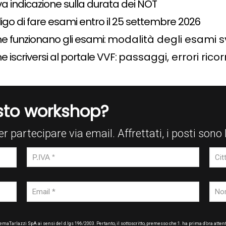
a indicazione sulla durata dei NOT
igo di fare esami entro il 25 settembre 2026
e funzionano gli esami:
modalità degli esami sv
 iscriversi al portale VVF:
passaggi, errori ricor
esto workshop?
er partecipare via email. Affrettati, i posti sono 
maTarlazzi SpA ai sensi del d.lgs 196/2003. Pertanto, il sottoscritto, premesso che:1. ha prima d’ora attenta