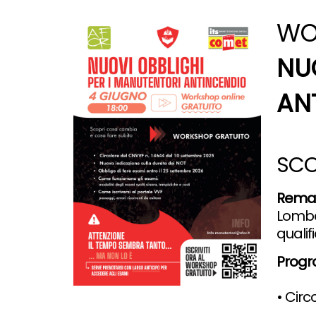
WO
NU
AN
SCO
RemaT
Lomba
qualif
Prog
• Circ