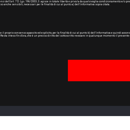
sensi dell’art. 7 D. Lgs. 196/2003; 3. agisce in totale libertà e privo/a da qualsivoglia condizionamento e/o
so anche sensibili, necessari per le finalità di cui al punto a) dell’informativa sopra citata.
che il proprio consenso apposito ed esplicito, per la finalità di cui al punto b) dell’informativa e quindi ac
ari. Resta inteso fin d’ora, che è un preciso diritto del sottoscritto revocare in qualunque momento il prese
VA IT01634070435 | Codice Univoco Fatturazione Elettronica P43TKPP | Ca