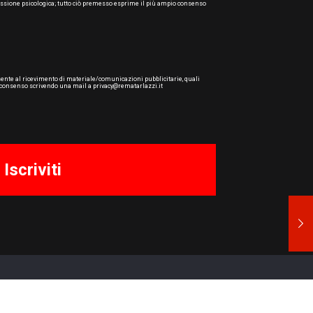
 pressione psicologica; tutto ciò premesso esprime il più ampio consenso
consente al ricevimento di materiale/comunicazioni pubblicitarie, quali
nte consenso scrivendo una mail a privacy@rematarlazzi.it
vai al sito
rematarlazzi.it
pitale sociale € 5.568.500,00 i.v. | REA MC - 168620 |