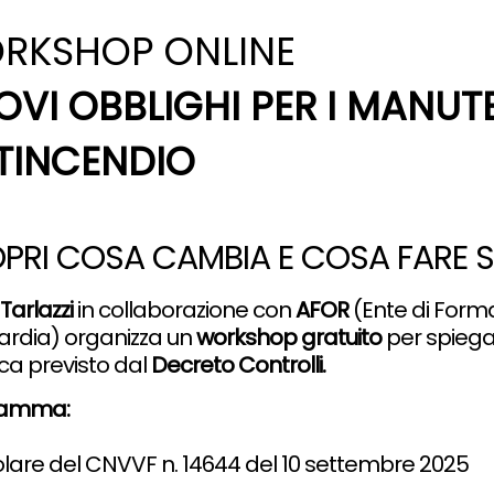
RKSHOP ONLINE
OVI OBBLIGHI PER I MANUT
TINCENDIO
PRI COSA CAMBIA E COSA FARE S
arlazzi
in collaborazione con
AFOR
(Ente di Form
rdia) organizza un
workshop gratuito
per spiegar
ica previsto dal
Decreto Controll
i.
ramma:
olare del CNVVF n. 14644 del 10 settembre 2025