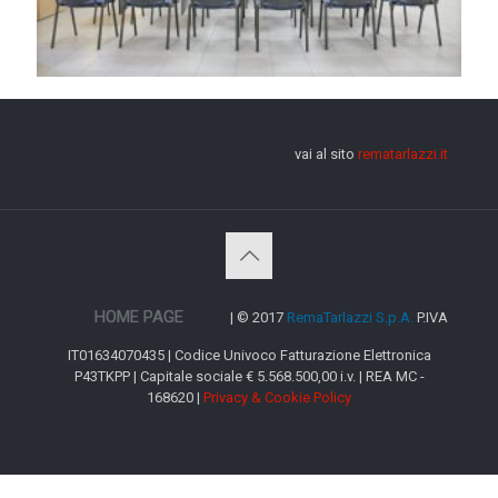
vai al sito
rematarlazzi.it
HOME PAGE
| © 2017
RemaTarlazzi S.p.A.
P.IVA
IT01634070435 | Codice Univoco Fatturazione Elettronica
P43TKPP | Capitale sociale € 5.568.500,00 i.v. | REA MC -
168620 |
Privacy & Cookie Policy